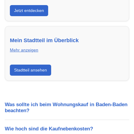
Entdecke Neubauprojekte in Baden-Baden – modern,
Jetzt entdecken
energieeffizient und sofort bezugsfertig.
Mein Stadtteil im Überblick
Mehr anzeigen
Erfahre mehr über deinen Stadtteil in Baden-Baden:
Stadtteil ansehen
Lebensqualität, Verkehrsanbindung, Schulen,
Freizeitmöglichkeiten und Mietpreise.
Was sollte ich beim Wohnungskauf in Baden-Baden
beachten?
Wie hoch sind die Kaufnebenkosten?