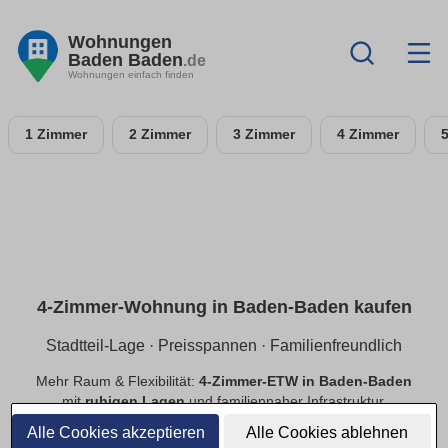
Wohnungen
Baden Baden
.de
Wohnungen einfach finden
1 Zimmer
2 Zimmer
3 Zimmer
4 Zimmer
4-Zimmer-Wohnung in Baden-Baden kaufen
Stadtteil-Lage · Preisspannen · Familienfreundlich
Mehr Raum & Flexibilität:
4-Zimmer-ETW in Baden-Baden
mit
ruhigen Lagen
und familiennaher Infrastruktur.
Preisspannen
,
provisionsfrei
,
Neubau/Bestand
im
Alle Cookies akzeptieren
Alle Cookies ablehnen
Vergleich.