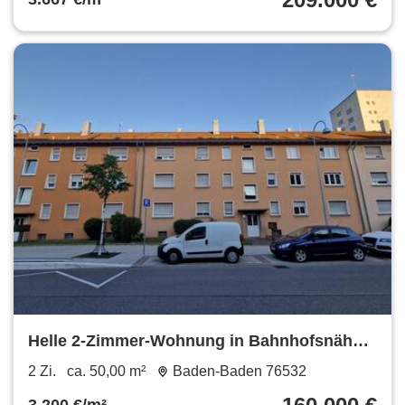
Helle 2-Zimmer-Wohnung in Bahnhofsnähe
Baden-BadenOos – ideal fü
2 Zi.
ca. 50,00 m²
Baden-Baden 76532