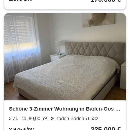
Schöne 3-Zimmer Wohnung in Baden-Oos zu
verkaufen, ohne Makler!
3 Zi.
ca. 80,00 m²
Baden-Baden 76532
235.000 €
2.975 €/m²