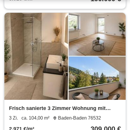
Frisch sanierte 3 Zimmer Wohnung mit
separatem Eingang und Garage
3 Zi.
ca. 104,00 m²
Baden-Baden 76532
309.000 €
2.971 €/m²