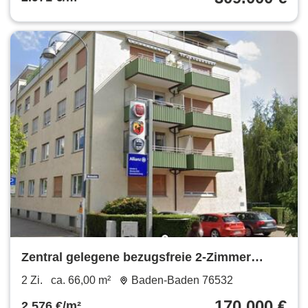
Zentral gelegene bezugsfreie 2-Zimmer
Eigentumswohung
2 Zi.
ca. 66,00 m²
Baden-Baden 76532
170.000 €
2.576 €/m²