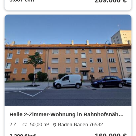
Helle 2-Zimmer-Wohnung in Bahnhofsnähe
Baden-BadenOos – ideal fü
2 Zi.
ca. 50,00 m²
Baden-Baden 76532