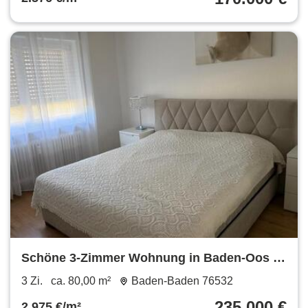
Schöne 3-Zimmer Wohnung in Baden-Oos zu
verkaufen, ohne Makler!
3 Zi.
ca. 80,00 m²
Baden-Baden 76532
235.000 €
2.975 €/m²