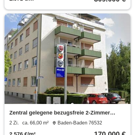
Zentral gelegene bezugsfreie 2-Zimmer
Eigentumswohung
2 Zi.
ca. 66,00 m²
Baden-Baden 76532
170.000 €
2.576 €/m²