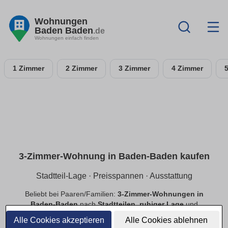
Wohnungen
Baden Baden
.de
Wohnungen einfach finden
1 Zimmer
2 Zimmer
3 Zimmer
4 Zimmer
3-Zimmer-Wohnung in Baden-Baden kaufen
Stadtteil-Lage · Preisspannen · Ausstattung
Beliebt bei Paaren/Familien:
3-Zimmer-Wohnungen in
Baden-Baden
nach
Stadtteilen
,
ruhiger Lage
und
Preisspannen
. Filtere
Balkon
,
Tiefgarage
,
Aufzug
,
Alle Cookies akzeptieren
Alle Cookies ablehnen
provisionsfrei
.