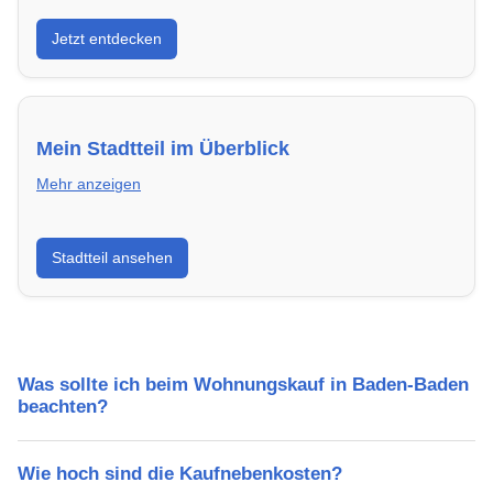
Entdecke Neubauprojekte in Baden-Baden – modern,
Jetzt entdecken
energieeffizient und sofort bezugsfertig.
Mein Stadtteil im Überblick
Mehr anzeigen
Erfahre mehr über deinen Stadtteil in Baden-Baden:
Stadtteil ansehen
Lebensqualität, Verkehrsanbindung, Schulen,
Freizeitmöglichkeiten und Mietpreise.
Was sollte ich beim Wohnungskauf in Baden-Baden
beachten?
Wie hoch sind die Kaufnebenkosten?