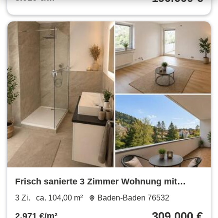
Frisch sanierte 3 Zimmer Wohnung mit
separatem Eingang und Garage
3 Zi.
ca. 104,00 m²
Baden-Baden 76532
309.000 €
2.971 €/m²