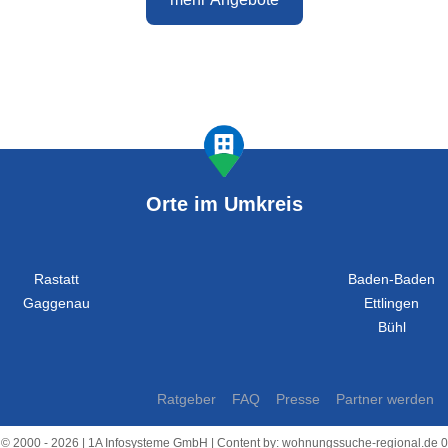
Orte im Umkreis
Rastatt
Baden-Baden
Gaggenau
Ettlingen
Bühl
Ratgeber
FAQ
Presse
Partner werden
 © 2000 - 2026 | 1A Infosysteme GmbH | Content by: wohnungssuche-regional.de 