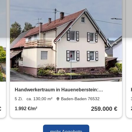
Handwerkertraum in Haueneberstein:
Charmantes Einfamilienhaus
5 Zi.
ca. 130,00 m²
Baden-Baden 76532
€
259.000 €
1.992 €/m²
mehr Angebote