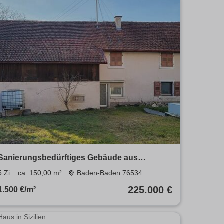
Sanierungsbedürftiges Gebäude aus
Ziegelstein mit Umbaugenehmigun
5 Zi.
ca. 150,00 m²
Baden-Baden 76534
225.000 €
1.500 €/m²