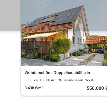
Wunderschöne Doppelhaushälfte in
begehrter Wohnlage
6 Zi.
ca. 160,00 m²
Baden-Baden 76534
550.000 
3.438 €/m²