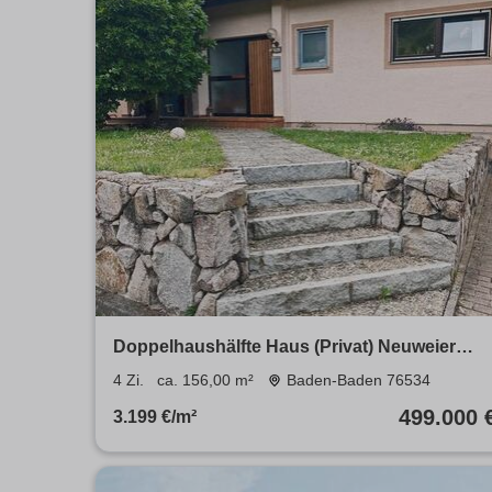
Doppelhaushälfte Haus (Privat) Neuweier
Baden-Baden
4 Zi.
ca. 156,00 m²
Baden-Baden 76534
499.000 
3.199 €/m²