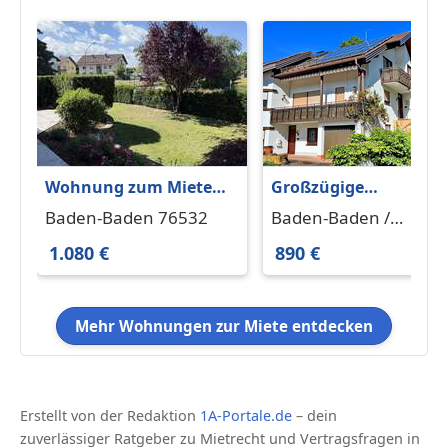
Wohnung zum Mieten
Großzügige
in Baden-Baden 1.080 €
Dachgeschosswohnu
Baden-Baden 76532
Baden-Baden /
100 m²
mit Garten und
Oberbeuern 76534
1.080 €
890 €
Klimaanlage.
Mehr Wohnungen zur Miete entdecken
Erstellt von der Redaktion
1A-Portale.de
– dein
zuverlässiger Ratgeber zu Mietrecht und Vertragsfragen in