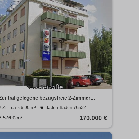
Zentral gelegene bezugsfreie 2-Zimmer
Eigentumswohung
2 Zi.
ca. 66,00 m²
Baden-Baden 76532
170.000 €
2.576 €/m²