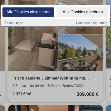
Alle Cookies akzeptieren
Alle Cookies ablehnen
Einstellungen
Datenschutzerklärung
Frisch sanierte 3 Zimmer Wohnung mit
separatem Eingang und Garage
3 Zi.
ca. 104,00 m²
Baden-Baden 76532
€
309.000 €
2.971 €/m²