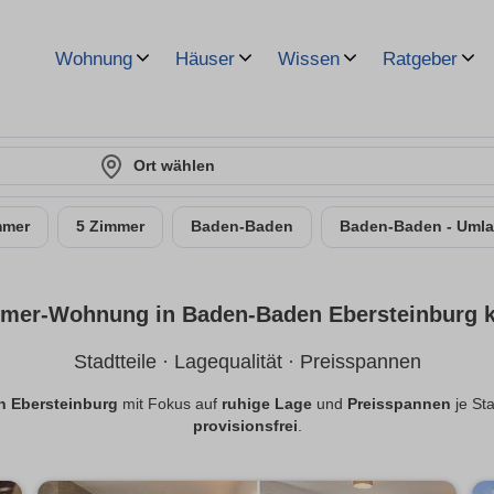
Wohnung
Häuser
Wissen
Ratgeber
Ort wählen
mmer
5 Zimmer
Baden-Baden
Baden-Baden - Uml
mer-Wohnung in Baden-Baden Ebersteinburg 
Stadtteile · Lagequalität · Preisspannen
 Ebersteinburg
mit Fokus auf
ruhige Lage
und
Preisspannen
je Sta
provisionsfrei
.