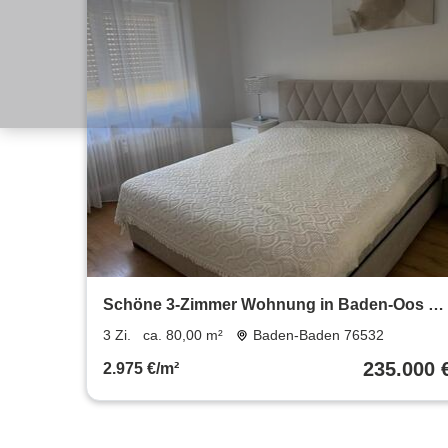
Schöne 3-Zimmer Wohnung in Baden-Oos zu
verkaufen, ohne Makler!
3 Zi.
ca. 80,00 m²
Baden-Baden 76532
235.000 
2.975 €/m²