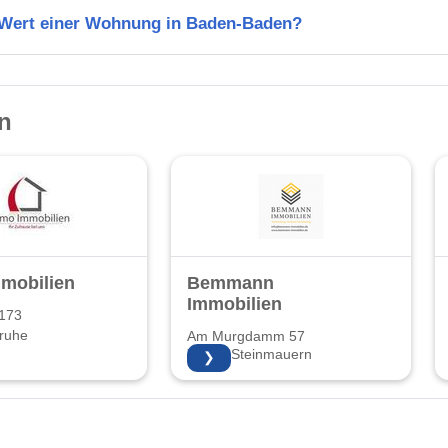
n Wert einer Wohnung in Baden-Baden?
n
mobilien
Bemmann
Immobilien
 173
ruhe
Am Murgdamm 57
76479 Steinmauern
❯