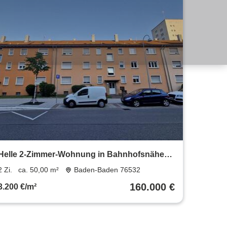
Helle 2-Zimmer-Wohnung in Bahnhofsnähe
Baden-BadenOos – ideal fü
2 Zi.
ca. 50,00 m²
Baden-Baden 76532
160.000 €
3.200 €/m²