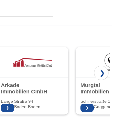
❯
Arkade
Murgtal
Immobilien GmbH
Immobilien
Gaggenau GmbH
Lange Straße 94
Schillerstraße 1
76530 Baden-Baden
76571 Gaggenau
❯
❯