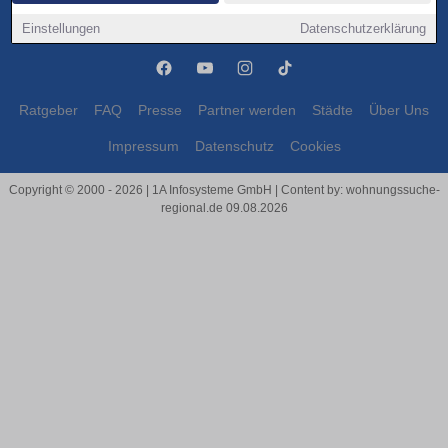
Bühl
Bühl
Einstellungen
Datenschutzerklärung
Ratgeber
FAQ
Presse
Partner werden
Städte
Über Uns
Impressum
Datenschutz
Cookies
Copyright © 2000 - 2026 | 1A Infosysteme GmbH | Content by: wohnungssuche-
regional.de 09.08.2026