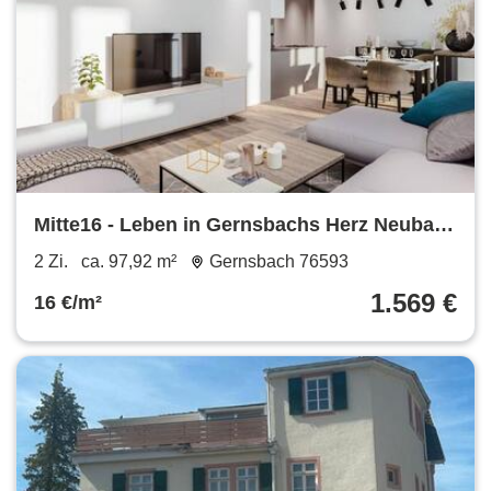
Mitte16 - Leben in Gernsbachs Herz Neubau
KFW-QNG 40
2 Zi.
ca. 97,92 m²
Gernsbach 76593
1.569 €
16 €/m²