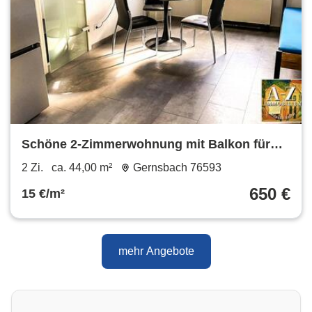
Schöne 2-Zimmerwohnung mit Balkon für
Paar oder Einzelperson in ruhiger Lage
2 Zi.
ca. 44,00 m²
Gernsbach 76593
650 €
15 €/m²
mehr Angebote