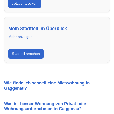
Jetzt entdecken
energieeffizient und sofort bezugsfertig.
Mein Stadtteil im Überblick
Mehr anzeigen
Erfahre mehr über deinen Stadtteil in Gaggenau:
Stadtteil ansehen
Lebensqualität, Verkehrsanbindung, Schulen,
Freizeitmöglichkeiten und Mietpreise.
Wie finde ich schnell eine Mietwohnung in
Gaggenau?
Was ist besser Wohnung von Privat oder
Wohnungsunternehmen in Gaggenau?