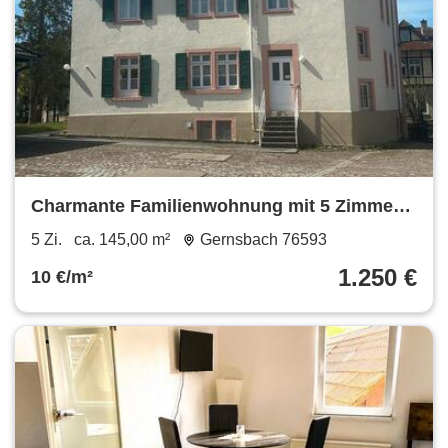
Charmante Familienwohnung mit 5 Zimmern
in Gernsbach
5 Zi.
ca. 145,00 m²
Gernsbach 76593
1.250 €
10 €/m²