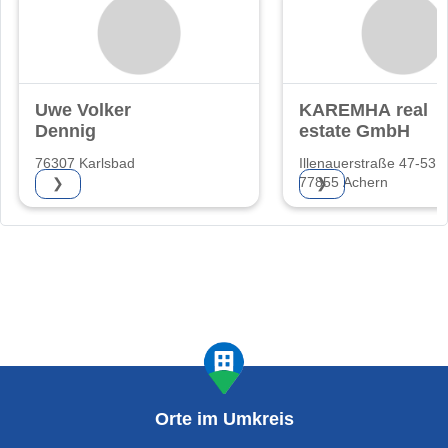
Uwe Volker
KAREMHA real
Dennig
estate GmbH
76307 Karlsbad
Illenauerstraße 47-53
77855 Achern
❯
❯
Orte im Umkreis