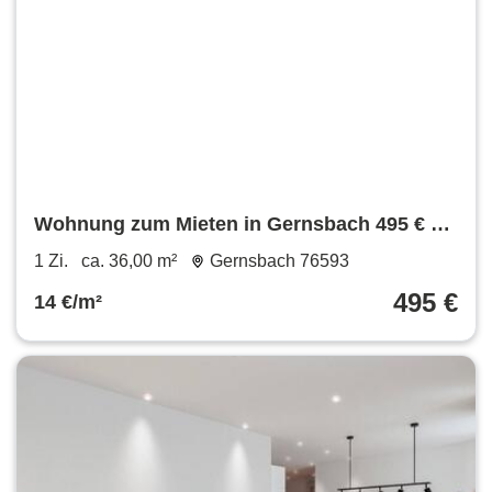
Wohnung zum Mieten in Gernsbach 495 € 36
m²
1 Zi.
ca. 36,00 m²
Gernsbach 76593
495 €
14 €/m²