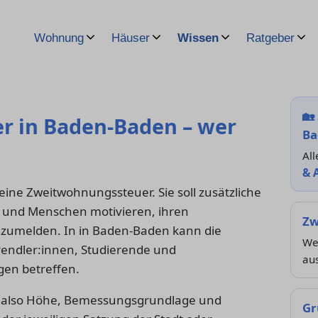
Wohnung
Häuser
Wissen
Ratgeber
🏡
 in Baden-Baden – wer
Ba
All
& 
ine Zweitwohnungssteuer. Sie soll zusätzliche
und Menschen motivieren, ihren
Zw
zumelden. In in Baden-Baden kann die
Wer
endler:innen, Studierende und
au
en betreffen.
 – also Höhe, Bemessungsgrundlage und
Gr