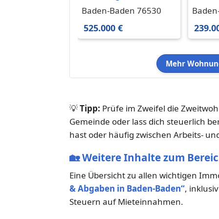
in Baden-Baden 525.000
in Bad
Baden-Baden 76530
Baden
€ 106 m²
€ 71.7
525.000 €
239.0
Mehr Wohnung
💡
Tipp:
Prüfe im Zweifel die Zweitwo
Gemeinde oder lass dich steuerlich 
hast oder häufig zwischen Arbeits- und
🏡
Weitere Inhalte zum Berei
Eine Übersicht zu allen wichtigen Im
& Abgaben in Baden-Baden“
, inklus
Steuern auf Mieteinnahmen.