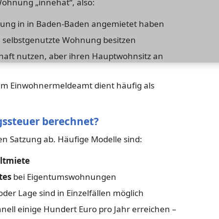
 Wohnung „innehat“, also:
hnung in in Baden-Baden angemietet haben
re selbstgenutzte Wohnung besitzen
aft nutzen, aber ihren Hauptwohnsitz an
im Einwohnermeldeamt dient häufig als
gssteuer berechnet?
en Satzung ab. Häufige Modelle sind:
ltmiete
tes
bei Eigentumswohnungen
r Lage sind in Einzelfällen möglich
ell einige Hundert Euro pro Jahr erreichen –