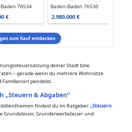
en-Baden 239.000
in Baden-Baden
in Ba
-Baden 76534
Baden-Baden 76530
Baden
1 m²
2.980.000 € 290 m²
€ 104 
00 €
2.980.000 €
440.0
en zum Kauf entdecken
hnungssteuersatzung deiner Stadt bzw.
beraten – gerade wenn du mehrere Wohnsitze
 Familienort pendelst.
ch „Steuern & Abgaben“
mobilienthemen findest du im Ratgeber
„Steuern
ive Grundsteuer, Grunderwerbsteuer und