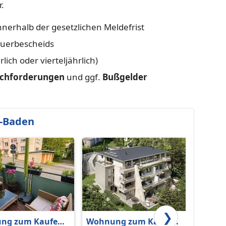
.
erhalb der gesetzlichen Meldefrist
euerbescheids
ich oder vierteljährlich)
chforderungen
und ggf.
Bußgelder
-Baden
❯
ng zum Kaufen
Wohnung zum Kaufen
Wohnu