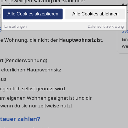
der jeweiligen Satzung der Stadt oder
Au
 die Grundprinzipien und typische Regelungen,
wic
Alle Cookies akzeptieren
Alle Cookies ablehnen
 du betroffen bist.
Einstellungen
Datenschutzerklärung
?
St
Ein
ede Wohnung, die nicht der
Hauptwohnsitz
ist.
We
rt (Pendlerwohnung)
lterlichen Hauptwohnsitz
aus
gentlich selbst genutzt wird
um eigenen Wohnen geeignet ist und dir
wenn du sie nur zeitweise nutzt.
teuer zahlen?