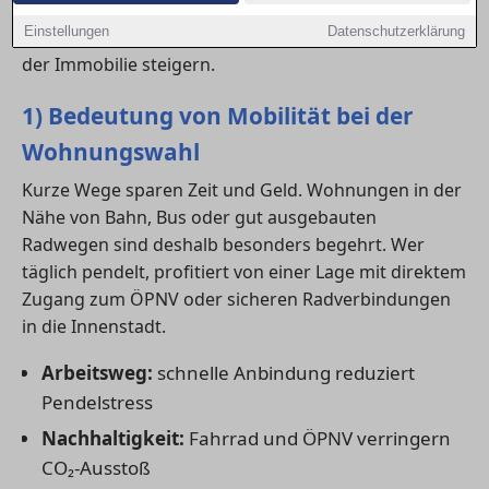
Anbindung an
Radwege
und
ÖPNV
kann den Alltag
Einstellungen
Datenschutzerklärung
entscheidend erleichtern – und langfristig den Wert
der Immobilie steigern.
1) Bedeutung von Mobilität bei der
Wohnungswahl
Kurze Wege sparen Zeit und Geld. Wohnungen in der
Nähe von Bahn, Bus oder gut ausgebauten
Radwegen sind deshalb besonders begehrt. Wer
täglich pendelt, profitiert von einer Lage mit direktem
Zugang zum ÖPNV oder sicheren Radverbindungen
in die Innenstadt.
Arbeitsweg:
schnelle Anbindung reduziert
Pendelstress
Nachhaltigkeit:
Fahrrad und ÖPNV verringern
CO₂-Ausstoß