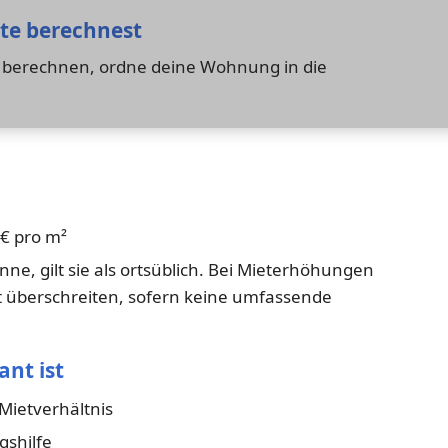
ete berechnest
u berechnen, ordne deine Wohnung in die
 € pro m²
nne, gilt sie als ortsüblich. Bei Mieterhöhungen
ht überschreiten, sofern keine umfassende
ant ist
Mietverhältnis
gshilfe