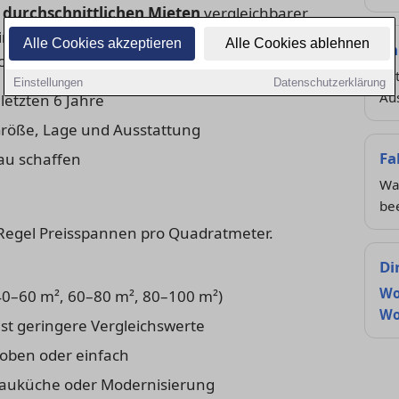
e
durchschnittlichen Mieten
vergleichbarer
e. Er wird meist alle zwei Jahre von der
Alle Cookies akzeptieren
Alle Cookies ablehnen
Ka
uss aktualisiert.
Ak
Einstellungen
Datenschutzerklärung
Au
letzten 6 Jahre
röße, Lage und Ausstattung
Fa
au schaffen
Was
bee
er Regel Preisspannen pro Quadratmeter.
Di
Wo
. 40–60 m², 60–80 m², 80–100 m²)
Wo
t geringere Vergleichswerte
oben oder einfach
bauküche oder Modernisierung