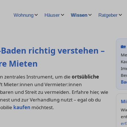
Wohnung
Häuser
Wissen
Ratgeber
🏡
-Baden richtig verstehen –
Me
ire Mieten
Kau
Im
Be
ein zentrales Instrument, um die
ortsübliche
Ba
ft Mieter:innen und Vermieter:innen
baren und Streit zu vermeiden. Erfahre hier, wie
chnest und zur Verhandlung nutzt – egal ob du
Mi
obilie
kaufen
möchtest.
Wie
en
er