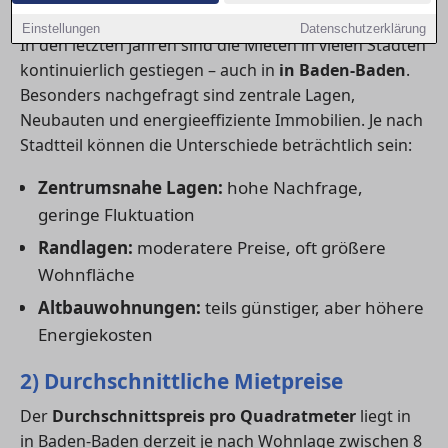
1) Aktuelle Mietpreistrends
Einstellungen
Datenschutzerklärung
In den letzten Jahren sind die Mieten in vielen Städten
kontinuierlich gestiegen – auch in
in Baden-Baden
.
Besonders nachgefragt sind zentrale Lagen,
Neubauten und energieeffiziente Immobilien. Je nach
Stadtteil können die Unterschiede beträchtlich sein:
Zentrumsnahe Lagen:
hohe Nachfrage,
geringe Fluktuation
Randlagen:
moderatere Preise, oft größere
Wohnfläche
Altbauwohnungen:
teils günstiger, aber höhere
Energiekosten
2) Durchschnittliche Mietpreise
Der
Durchschnittspreis pro Quadratmeter
liegt in
in Baden-Baden derzeit je nach Wohnlage zwischen 8