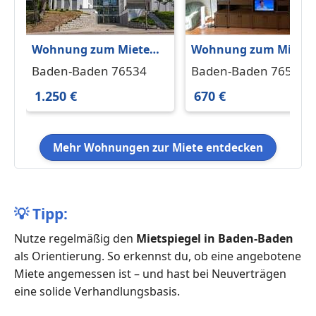
Wohnung zum Mieten
Wohnung zum Miete
in Baden-Baden 1.250 €
in Baden-Baden 670 €
Baden-Baden 76534
Baden-Baden 76532
113 m²
65 m²
1.250 €
670 €
Mehr Wohnungen zur Miete entdecken
💡
Tipp:
Nutze regelmäßig den
Mietspiegel in Baden-Baden
als Orientierung. So erkennst du, ob eine angebotene
Miete angemessen ist – und hast bei Neuverträgen
eine solide Verhandlungsbasis.