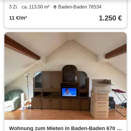
€ 113 m²
3 Zi.
ca. 113,00 m²
Baden-Baden 76534
1.250 €
11 €/m²
Wohnung zum Mieten in Baden-Baden 670 €