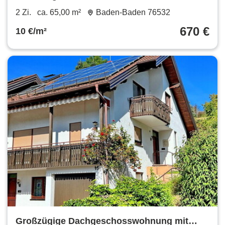
65 m²
2 Zi.
ca. 65,00 m²
Baden-Baden 76532
670 €
10 €/m²
Großzügige Dachgeschosswohnung mit