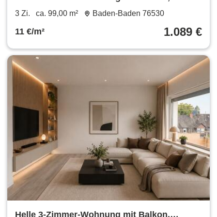
Einbauküche & traumhafter Aussicht in
3 Zi.
ca. 99,00 m²
Baden-Baden 76530
Baden-Baden Ebersteinburg
1.089 €
11 €/m²
Helle 3-Zimmer-Wohnung mit Balkon,