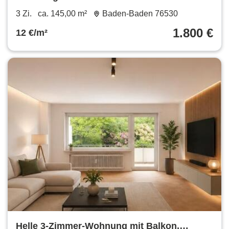
€ 145 m²
3 Zi.
ca. 145,00 m²
Baden-Baden 76530
1.800 €
12 €/m²
Helle 3-Zimmer-Wohnung mit Balkon,