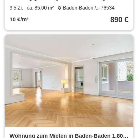
Garten und Klimaanlage.
3.5 Zi.
ca. 85,00 m²
Baden-Baden /... 76534
890 €
10 €/m²
Wohnung zum Mieten in Baden-Baden 1.800