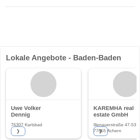
Lokale Angebote - Baden-Baden
Uwe Volker
KAREMHA real
Dennig
estate GmbH
76307 Karlsbad
Illenauerstraße 47-53
77855 Achern
❯
❯