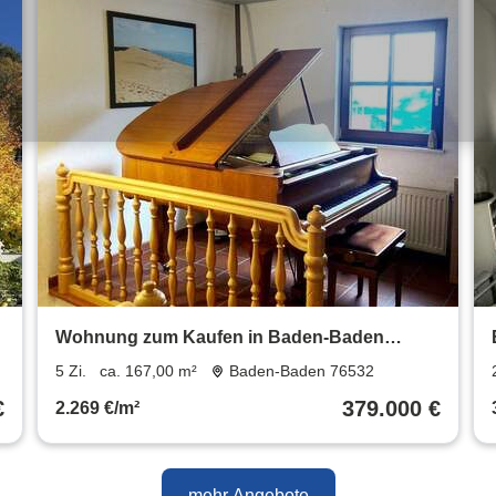
Wohnung zum Kaufen in Baden-Baden
379.000 € 167 m²
5 Zi.
ca. 167,00 m²
Baden-Baden 76532
€
379.000 €
2.269 €/m²
mehr Angebote