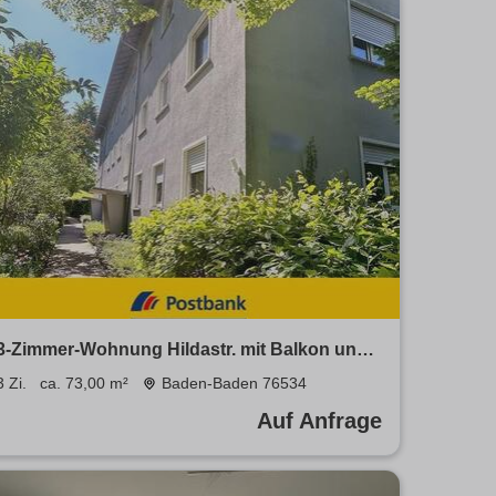
3-Zimmer-Wohnung Hildastr. mit Balkon und
Garage
3 Zi.
ca. 73,00 m²
Baden-Baden 76534
Auf Anfrage