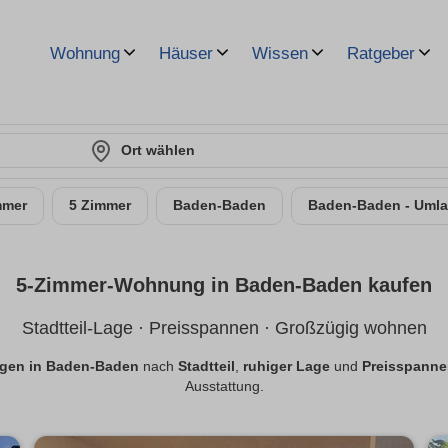
Wohnung
Häuser
Wissen
Ratgeber
Ort wählen
mmer
5 Zimmer
Baden-Baden
Baden-Baden - Uml
5-Zimmer-Wohnung in Baden-Baden kaufen
Stadtteil-Lage · Preisspannen · Großzügig wohnen
gen in Baden-Baden
nach
Stadtteil
,
ruhiger Lage
und
Preisspann
Ausstattung.