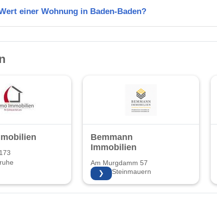
n Wert einer Wohnung in Baden-Baden?
n
mobilien
Bemmann
Immobilien
 173
ruhe
Am Murgdamm 57
76479 Steinmauern
❯