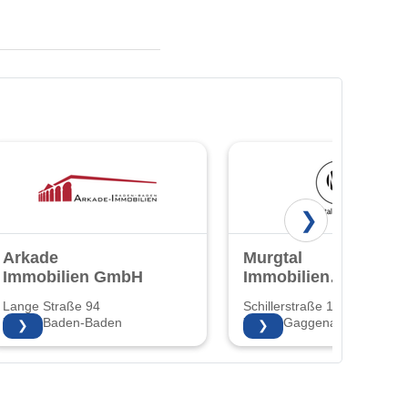
❯
Arkade
Murgtal
Immobilien GmbH
Immobilien
Gaggenau GmbH
Lange Straße 94
Schillerstraße 1
76530 Baden-Baden
76571 Gaggenau
❯
❯