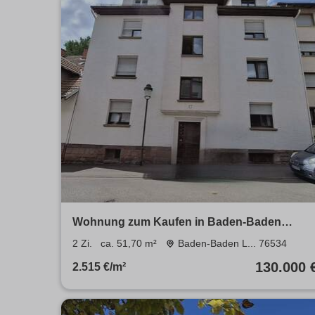
Wohnung zum Kaufen in Baden-Baden
Lichtental 130.000 € 51.7 m²
2 Zi.
ca. 51,70 m²
Baden-Baden L... 76534
130.000 
2.515 €/m²