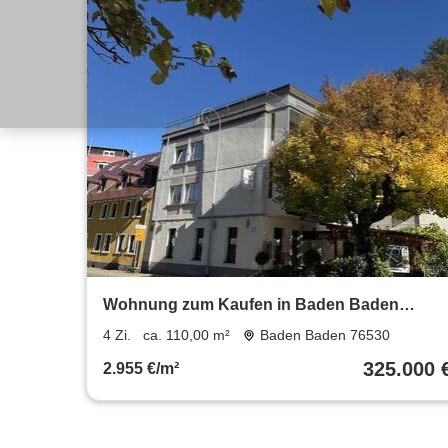
Wohnung zum Kaufen in Baden Baden
325.000 € 110 m²
4 Zi.
ca. 110,00 m²
Baden Baden 76530
325.000 
2.955 €/m²