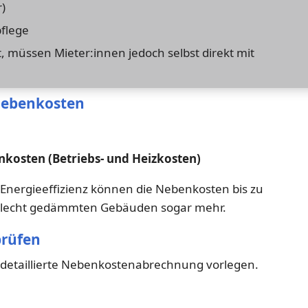
)
flege
, müssen Mieter:innen jedoch selbst direkt mit
Nebenkosten
kosten (Betriebs- und Heizkosten)
Energieeffizienz können die Nebenkosten bis zu
chlecht gedämmten Gebäuden sogar mehr.
prüfen
 detaillierte Nebenkostenabrechnung vorlegen.