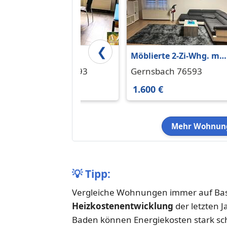
❮
Schöne 2-
Möblierte 2-Zi-Whg. mit
Zimmerwohnung mit
Wintergarten &
Gernsbach 76593
Gernsbach 76593
Balkon für Paar oder
Stellplatz.Kurzzeitmiet
650 €
1.600 €
Einzelperson in ruhiger
Lage
Mehr Wohnung
💡
Tipp:
Vergleiche Wohnungen immer auf Bas
Heizkostenentwicklung
der letzten 
Baden können Energiekosten stark schw