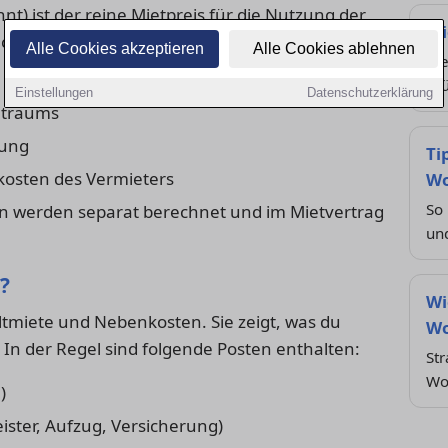
t) ist der reine Mietpreis für die Nutzung der
Mi
t lediglich die Kosten des Vermieters für das
Alle Cookies akzeptieren
Alle Cookies ablehnen
Wel
prü
Einstellungen
Datenschutzerklärung
etraums
tung
Ti
kosten des Vermieters
Wo
So
en werden separat berechnet und im Mietvertrag
un
?
Wi
tmiete und Nebenkosten. Sie zeigt, was du
Wo
 In der Regel sind folgende Posten enthalten:
Str
Wo
)
ister, Aufzug, Versicherung)