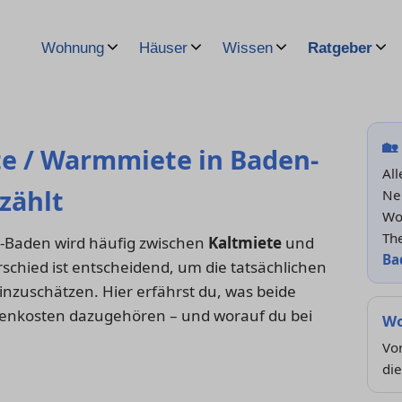
Wohnung
Häuser
Wissen
Ratgeber
🏡
te / Warmmiete in Baden-
Al
zählt
Ne
Wo
Th
-Baden wird häufig zwischen
Kaltmiete
und
Ba
schied ist entscheidend, um die tatsächlichen
nzuschätzen. Hier erfährst du, was beide
enkosten dazugehören – und worauf du bei
Wo
Von
di